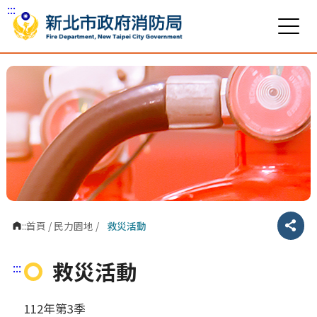
:::
跳到主要內容區塊
:::
首頁
/
民力園地
/
救災活動
分享
救災活動
:::
112年第3季