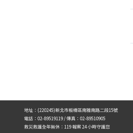
地址：(220245)新北市板橋區南雅南路二段15號
電話：02-89519119 / 傳真：02-89510905
救災救護全年無休：119 報案 24 小時守護您