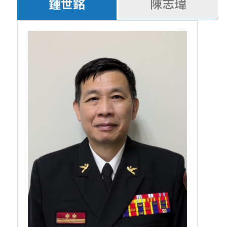
鍾世銘
陳志瑋