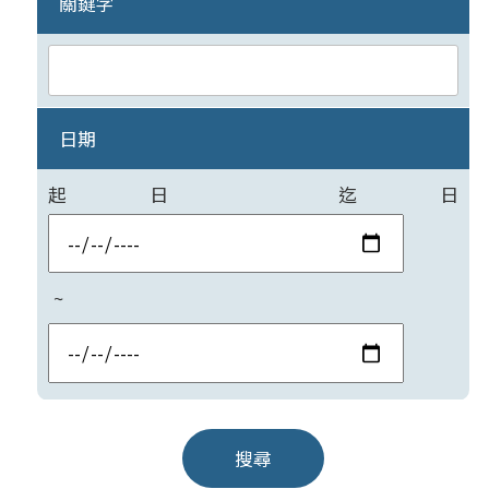
關鍵字
日期
起日
迄日
~
搜尋