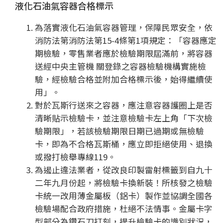
液化石油氣容器合格標示
為落實液化石油氣容器管理，保障民眾安全，依
消防法第消防法第15-4條第1項規定：「容器應定
期檢驗，零售業者應於檢驗期限屆滿前，將容器
送經中央主管機 關登錄之容器檢驗機構實施檢
驗，經檢驗合格並附加合格標示後，始得繼續使
用」。
對於瓦斯行送來之容器，應注意容器護圈上是否
清晰貼示檢驗卡，並注意檢驗卡左上角「下次檢
驗期限」，若該檢驗期限日期已過期或無檢驗
卡，即為不合格瓦斯桶，應立即拒絕使用、退換
或撥打檢舉專線119。
為遏止違法業者，從改良印製雷射標籤到自九十
二年九月份起，將檢驗卡換新裝！所核發之檢驗
卡統一改用薄金屬板（鋁卡）製作並協調全國各
檢驗場配合政府措施，杜絕不法情事。金屬卡字
型部分為鑽石刀打刻，提升檢驗卡的識別狀況，