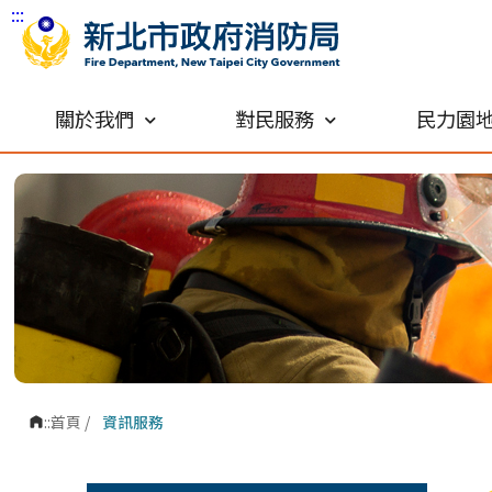
:::
跳到主要內容區塊
關於我們
對民服務
民力園
:::
首頁
/
資訊服務